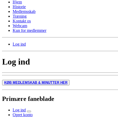
Hjem
Historie
Medlemsskab
Træning
Kontakt os
Webcam
Kun for medlemmer
Log ind
Log ind
KØB MEDLEMSKAB & MINUTTER HER
Primære faneblade
Log ind
Opret konto