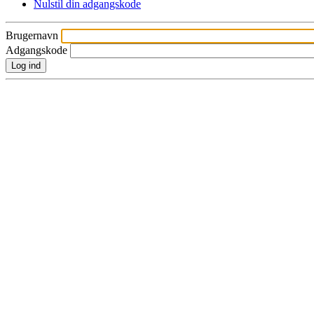
Nulstil din adgangskode
Brugernavn
Adgangskode