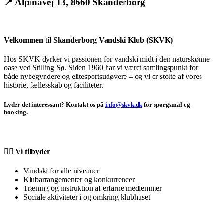
📍
Alpinavej 13, 8660 Skanderborg
Velkommen til Skanderborg Vandski Klub (SKVK)
Hos SKVK dyrker vi passionen for vandski midt i den naturskønne
oase ved Stilling Sø. Siden 1960 har vi været samlingspunkt for
både nybegyndere og elitesportsudøvere – og vi er stolte af vores
historie, fællesskab og faciliteter.
Lyder det interessant? Kontakt os på
info@skvk.dk
for spørgsmål og
booking.
🏄‍♂️ Vi tilbyder
Vandski for alle niveauer
Klubarrangementer og konkurrencer
Træning og instruktion af erfarne medlemmer
Sociale aktiviteter i og omkring klubhuset