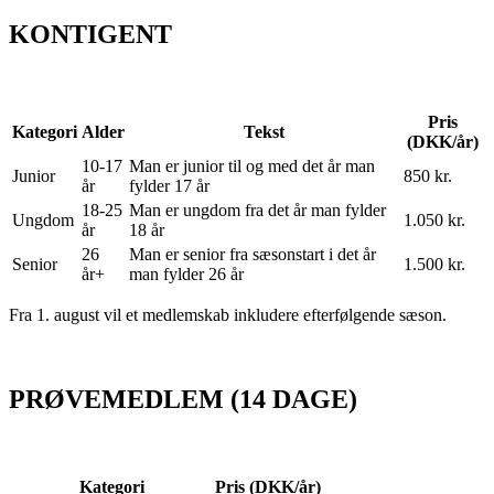
KONTIGENT
Pris
Kategori
Alder
Tekst
(DKK/år)
10-17
Man er junior til og med det år man
Junior
850 kr.
år
fylder 17 år
18-25
Man er ungdom fra det år man fylder
Ungdom
1.050 kr.
år
18 år
26
Man er senior fra sæsonstart i det år
Senior
1.500 kr.
år+
man fylder 26 år
Fra 1. august vil et medlemskab inkludere efterfølgende sæson.
PRØVEMEDLEM (14 DAGE)
Kategori
Pris (DKK/år)